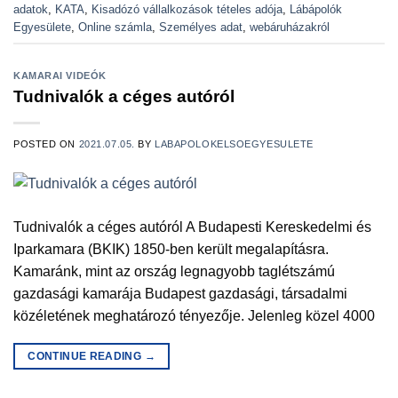
adatok
,
KATA
,
Kisadózó vállalkozások tételes adója
,
Lábápolók
Egyesülete
,
Online számla
,
Személyes adat
,
webáruházakról
KAMARAI VIDEÓK
Tudnivalók a céges autóról
POSTED ON
2021.07.05.
BY
LABAPOLOKELSOEGYESULETE
Tudnivalók a céges autóról A Budapesti Kereskedelmi és
Iparkamara (BKIK) 1850-ben került megalapításra.
Kamaránk, mint az ország legnagyobb taglétszámú
gazdasági kamarája Budapest gazdasági, társadalmi
közéletének meghatározó tényezője. Jelenleg közel 4000
CONTINUE READING
→