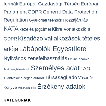
Európai Gazdasági Térség
Európai
formák
Parlament
GDPR
General Data Protection
Regulation
Hozzájárulás
Gyakorlati teendők
KATA
Kikre vonatkozik a
kezelés jogcímei
Kisadózó vállalkozások tételes
GDPR
Lábápolók Egyesülete
adója
Nyilvános zenefelhasználás
Online számla
Személyes adat
TAO
Pszichológiai tanácsok
Társasági adó
Vásárlók
Tudnivalók a céges autóról
Érzékeny adatok
Könyve
webáruházakról
KATEGÓRIÁK