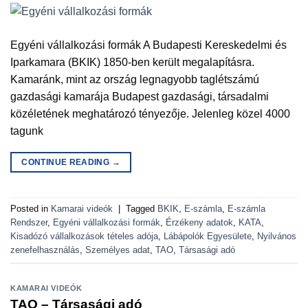
Egyéni vállalkozási formák A Budapesti Kereskedelmi és
Iparkamara (BKIK) 1850-ben került megalapításra.
Kamaránk, mint az ország legnagyobb taglétszámú
gazdasági kamarája Budapest gazdasági, társadalmi
közéletének meghatározó tényezője. Jelenleg közel 4000
tagunk
CONTINUE READING
→
Posted in
Kamarai videók
|
Tagged
BKIK
,
E-számla
,
E-számla
Rendszer
,
Egyéni vállalkozási formák
,
Érzékeny adatok
,
KATA
,
Kisadózó vállalkozások tételes adója
,
Lábápolók Egyesülete
,
Nyilvános
zenefelhasználás
,
Személyes adat
,
TAO
,
Társasági adó
KAMARAI VIDEÓK
TAO – Társasági adó