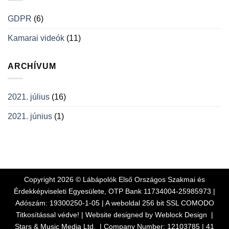
GDPR
(6)
Kamarai videók
(11)
ARCHÍVUM
2021. július
(16)
2021. június
(1)
Copyright 2026 © Lábápolók Első Országos Szakmai és
Érdekképviseleti Egyesülete, OTP Bank 11734004-25985973 |
Adószám: 19300250-1-05 | A weboldal 256 bit SSL COMODO
Titkosítással védve! | Website designed by Weblock Design |
Stars & Music Media Ltd. |
Company Number: 12103785 | 41