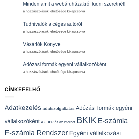
a
Minden amit a webáruházakról tudni szeretnél!
járvány
Minden
a hozzászólások lehetősége kikapcsolva
idejére
amit
bejegyzéshez
a
Tudnivalók a céges autóról
webáruházakról
Tudnivalók
a hozzászólások lehetősége kikapcsolva
tudni
a
szeretnél!
céges
bejegyzéshez
Vásárlók Könyve
autóról
Vásárlók
a hozzászólások lehetősége kikapcsolva
bejegyzéshez
Könyve
bejegyzéshez
Adózási formák egyéni vállalkozóként
Adózási
a hozzászólások lehetősége kikapcsolva
formák
egyéni
vállalkozóként
CÍMKEFELHŐ
bejegyzéshez
Adatkezelés
Adózási formák egyéni
adatszolgáltatás
BKIK
E-számla
vállalkozóként
A GDPR és az internet
E-számla Rendszer
Egyéni vállalkozási