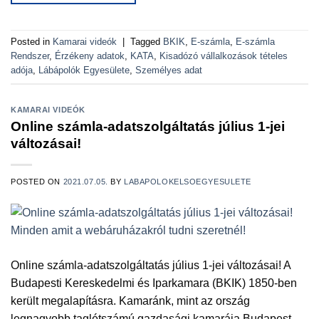
Posted in
Kamarai videók
|
Tagged
BKIK
,
E-számla
,
E-számla
Rendszer
,
Érzékeny adatok
,
KATA
,
Kisadózó vállalkozások tételes
adója
,
Lábápolók Egyesülete
,
Személyes adat
KAMARAI VIDEÓK
Online számla-adatszolgáltatás július 1-jei
változásai!
POSTED ON
2021.07.05.
BY
LABAPOLOKELSOEGYESULETE
Online számla-adatszolgáltatás július 1-jei változásai! A
Budapesti Kereskedelmi és Iparkamara (BKIK) 1850-ben
került megalapításra. Kamaránk, mint az ország
legnagyobb taglétszámú gazdasági kamarája Budapest