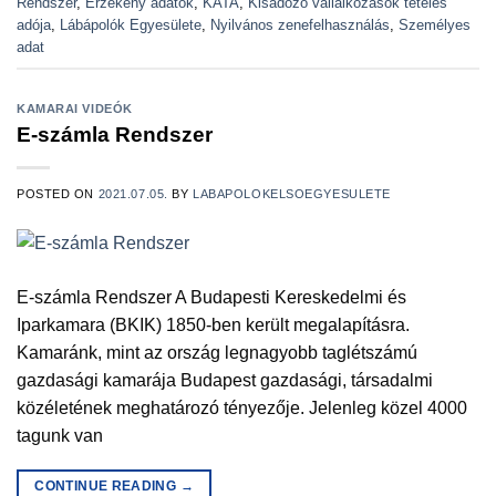
Rendszer
,
Érzékeny adatok
,
KATA
,
Kisadózó vállalkozások tételes
adója
,
Lábápolók Egyesülete
,
Nyilvános zenefelhasználás
,
Személyes
adat
KAMARAI VIDEÓK
E-számla Rendszer
POSTED ON
2021.07.05.
BY
LABAPOLOKELSOEGYESULETE
E-számla Rendszer A Budapesti Kereskedelmi és
Iparkamara (BKIK) 1850-ben került megalapításra.
Kamaránk, mint az ország legnagyobb taglétszámú
gazdasági kamarája Budapest gazdasági, társadalmi
közéletének meghatározó tényezője. Jelenleg közel 4000
tagunk van
CONTINUE READING
→