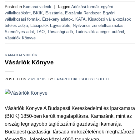
Posted in
Kamarai videók
|
Tagged
Adózási formák egyéni
vállalkozóként
,
BKIK
,
E-számla
,
E-számla Rendszer
,
Egyéni
vállalkozási formák
,
Érzékeny adatok
,
KATA
,
Kisadózó vállalkozások
tételes adója
,
Lábápolók Egyesülete
,
Nyilvános zenefelhasználás
,
Személyes adat
,
TAO
,
Társasági adó
,
Tudnivalók a céges autóról
,
Vásárlók Könyve
KAMARAI VIDEÓK
Vásárlók Könyve
POSTED ON
2021.07.05.
BY
LABAPOLOKELSOEGYESULETE
Vásárlók Könyve A Budapesti Kereskedelmi és Iparkamara
(BKIK) 1850-ben került megalapításra. Kamaránk, mint az
ország legnagyobb taglétszámú gazdasági kamarája
Budapest gazdasági, társadalmi közéletének meghatározó
tényezője. Jelenleg közel 4000 tagunk van