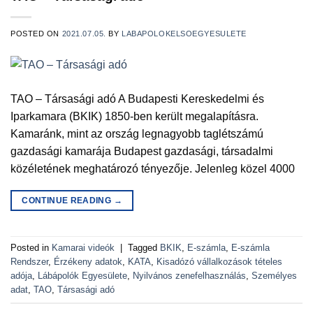
POSTED ON
2021.07.05.
BY
LABAPOLOKELSOEGYESULETE
TAO – Társasági adó A Budapesti Kereskedelmi és
Iparkamara (BKIK) 1850-ben került megalapításra.
Kamaránk, mint az ország legnagyobb taglétszámú
gazdasági kamarája Budapest gazdasági, társadalmi
közéletének meghatározó tényezője. Jelenleg közel 4000
CONTINUE READING
→
Posted in
Kamarai videók
|
Tagged
BKIK
,
E-számla
,
E-számla
Rendszer
,
Érzékeny adatok
,
KATA
,
Kisadózó vállalkozások tételes
adója
,
Lábápolók Egyesülete
,
Nyilvános zenefelhasználás
,
Személyes
adat
,
TAO
,
Társasági adó