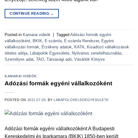
CONTINUE READING
→
Posted in
Kamarai videók
|
Tagged
Adózási formák egyéni
vállalkozóként
,
BKIK
,
E-számla
,
E-számla Rendszer
,
Egyéni
vállalkozási formák
,
Érzékeny adatok
,
KATA
,
Kisadózó vállalkozások
tételes adója
,
Lábápolók Egyesülete
,
Nyilvános zenefelhasználás
,
Személyes adat
,
TAO
,
Társasági adó
,
Vásárlók Könyve
KAMARAI VIDEÓK
Adózási formák egyéni vállalkozóként
POSTED ON
2021.07.05.
BY
LABAPOLOKELSOEGYESULETE
Adózási formák egyéni vállalkozóként A Budapesti
Kereskedelmi és Iparkamara (BKIK) 1850-ben került