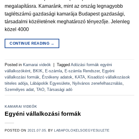
megalapításra. Kamaránk, mint az ország legnagyobb
taglétszámú gazdasági kamarája Budapest gazdasági,
társadalmi közéletének meghatározó tényezője. Jelenleg
közel 4000
CONTINUE READING
→
Posted in
Kamarai videók
|
Tagged
Adózási formák egyéni
vállalkozóként
,
BKIK
,
E-számla
,
E-számla Rendszer
,
Egyéni
vállalkozási formák
,
Érzékeny adatok
,
KATA
,
Kisadózó vállalkozások
tételes adója
,
Lábápolók Egyesülete
,
Nyilvános zenefelhasználás
,
Személyes adat
,
TAO
,
Társasági adó
KAMARAI VIDEÓK
Egyéni vállalkozási formák
POSTED ON
2021.07.05.
BY
LABAPOLOKELSOEGYESULETE