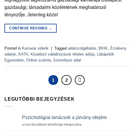
gazdasági, társadalmi közéletének meghatározó
tényezője. Jelenleg közel
CONTINUE READING
→
Posted in
Kamarai videók
|
Tagged
adatszolgáltatás
,
BKIK
,
Érzékeny
adatok
,
KATA
,
Kisadózó vállalkozások tételes adója
,
Lábápolók
Egyesülete
,
Online számla
,
Személyes adat
1
2
LEGUTÓBBI BEJEGYZÉSEK
Pszichológiai tanácsok a járvány idejére
Pszichológiai
a hozzászólások lehetősége kikapcsolva
tanácsok