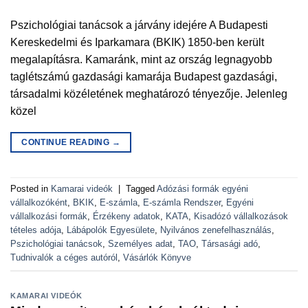
Pszichológiai tanácsok a járvány idejére A Budapesti
Kereskedelmi és Iparkamara (BKIK) 1850-ben került
megalapításra. Kamaránk, mint az ország legnagyobb
taglétszámú gazdasági kamarája Budapest gazdasági,
társadalmi közéletének meghatározó tényezője. Jelenleg
közel
CONTINUE READING
→
Posted in
Kamarai videók
|
Tagged
Adózási formák egyéni
vállalkozóként
,
BKIK
,
E-számla
,
E-számla Rendszer
,
Egyéni
vállalkozási formák
,
Érzékeny adatok
,
KATA
,
Kisadózó vállalkozások
tételes adója
,
Lábápolók Egyesülete
,
Nyilvános zenefelhasználás
,
Pszichológiai tanácsok
,
Személyes adat
,
TAO
,
Társasági adó
,
Tudnivalók a céges autóról
,
Vásárlók Könyve
KAMARAI VIDEÓK